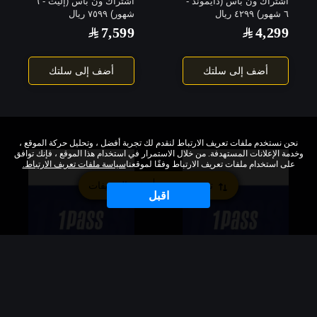
اشتراك ون باس (دايموند -
اشتراك ون باس (إليت - ٦
٦ شهور) ٤٢٩٩ ريال
شهور) ٧٥٩٩ ريال
7,599
4,299
أضف إلى سلتك
أضف إلى سلتك
نحن نستخدم ملفات تعريف الارتباط لنقدم لك تجربة أفضل ، وتحليل حركة الموقع ،
وخدمة الإعلانات المستهدفة. من خلال الاستمرار في استخدام هذا الموقع ، فإنك توافق
على استخدام ملفات تعريف الارتباط وفقًا لموقعنا
سياسة ملفات تعريف الارتباط.
تصنيف حسب
التصنيفات
اقبل
اشتراك ون باس (ذهبي - ٦
اشتراك ون باس (فضي - ٦