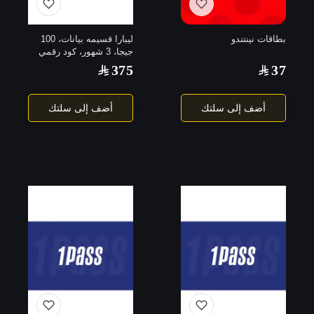
بطاقات نينتندو
ليبارا قسيمه بيانات، 100
جيجا، 3 شهور، كود رقمي
يرسل بالايميل
375
37
أضف إلى سلتك
أضف إلى سلتك