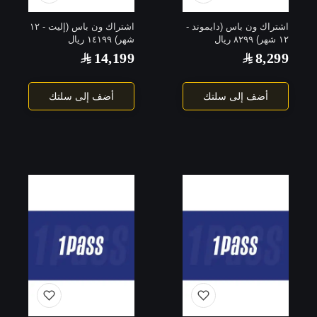
اشتراك ون باس (دايموند -
اشتراك ون باس (إليت - ١٢
١٢ شهر) ٨٢٩٩ ريال
شهر) ١٤١٩٩ ريال
14,199
8,299
أضف إلى سلتك
أضف إلى سلتك